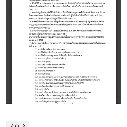
เนื้อหาถัดไป: กำลังรวบรวมข้อมูล...
ต่อไป