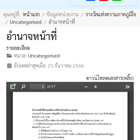
F
Y
คุณอยู่ที่:
หน้าแรก
ข้อมูลหน่วยงาน
รางวัลแห่งความภาคภูมิใจ
a
o
Uncategorised
อำนาจหน้าที่
c
u
อำนาจหน้าที่
e
T
b
u
รายละเอียด
o
b
หมวด:
Uncategorised
o
e
อัปเดตล่าสุดเมื่อ: 25 ธันวาคม 2566
k
ดาวน์โหลดเอกสาร(คลิ๊ก)