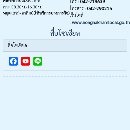
เปิดบริการ
จันทร์ - ศุกร์
โทร :
042-219639
เวลา 08.30 น.-16.30 น.
โทรสาร :
042-290215
หยุด
เสาร์ - อาทิตย์
(ให้บริการบางภารกิจ)
เว็บไซต์
:
www.nongnakhamlocal.go.th
สื่อโซเชียล
สื่อโซเชียล
F
Y
a
o
c
u
e
T
b
u
o
b
o
e