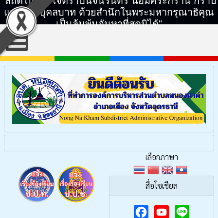
"สถิตในดวงใจตราบนิจนิรันดร์ น้อมศิระกราน กราบ
แทบพระยุคลบาท ด้วยสำนึกในพระมหากรุณาธิคุณ
เป็นล้นพ้นอันหาที่สุดมิได้"
เลือกภาษา
สื่อโซเชียล