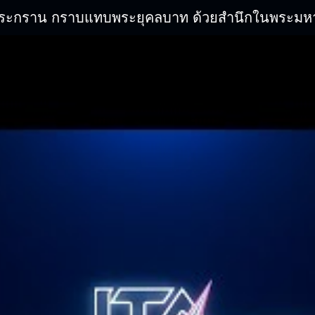
ิระกราน กราบแทบพระยุคลบาท ด้วยสำนึกในพระมหากรุ