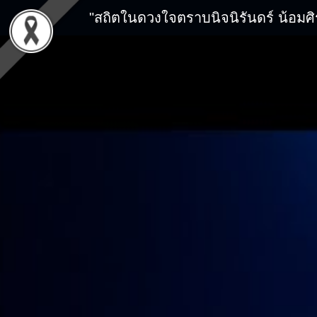
"สถิตในดวงใจตราบนิจนิรันดร์ น้อมศ