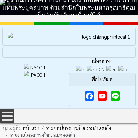
"สถิตในดวงใจตราบนิจนิรันดร์ น้อมศิระกราน กราบ
แทบพระยุคลบาท ด้วยสำนึกในพระมหากรุณาธิคุณ
เป็นล้นพ้นอันหาที่สุดมิได้"
เลือกภาษา
สื่อโซเชียล
F
Y
a
o
c
u
คุณอยู่ที่:
หน้าแรก
รายงานโครงการ/กิจกรรม/กองคลัง
e
T
รายงานโครงการ/กิจกรรม/กองคลัง