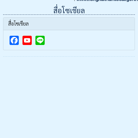
สื่อโซเชียล
สื่อโซเชียล
F
Y
a
o
c
u
e
T
b
u
o
b
o
e
k