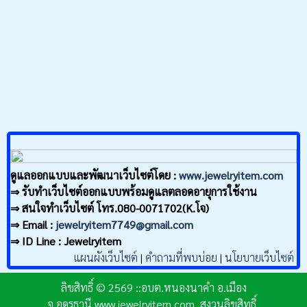
ดูแลออกแบบและพัฒนาเว็บไซต์โดย :
www.jewelryitem.com
⇒ รับทำเว็บไซต์ออกแบบพร้อมดูแลตลอดอายุการใช้งาน
⇒ สนใจทำเว็บไซต์ โทร.080-0071702(K.โจ)
⇒ Email :
jewelryitem7749@gmail.com
⇒ ID Line : Jewelryitem
แผนผังเว็บไซต์
|
คำถามที่พบบ่อย
|
นโยบายเว็บไซต์
ลิขสิทธิ์ © 2569 ::อบต.หนองนาคำ อ.เมือง
จ.อุดรธานี,www.jewelryitem.com. สงวนลิขสิทธิ์.