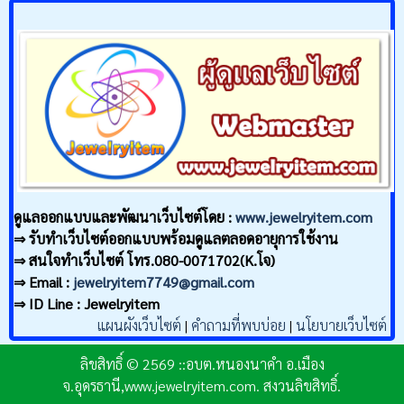
ดูแลออกแบบและพัฒนาเว็บไซต์โดย :
www.jewelryitem.com
⇒ รับทำเว็บไซต์ออกแบบพร้อมดูแลตลอดอายุการใช้งาน
⇒ สนใจทำเว็บไซต์ โทร.080-0071702(K.โจ)
⇒ Email :
jewelryitem7749@gmail.com
⇒ ID Line : Jewelryitem
แผนผังเว็บไซต์
|
คำถามที่พบบ่อย
|
นโยบายเว็บไซต์
ลิขสิทธิ์ © 2569 ::อบต.หนองนาคำ อ.เมือง
จ.อุดรธานี,www.jewelryitem.com. สงวนลิขสิทธิ์.