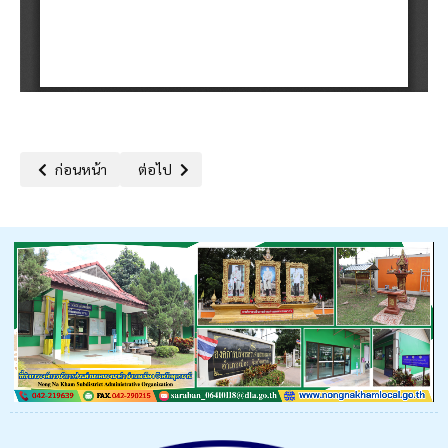
เนื้อหาก่อนหน้า: แผนการดำเนินงานตามภารกิจและความก้าวหน้าตามแ
เนื้อหาถัดไป: เเผนดำเนินงาน ประจำปีงบประมาณ 256
ก่อนหน้า
ต่อไป