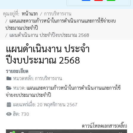
F
Y
คุณอยู่ที่:
หน้าแรก
การบริหารงาน
a
o
แผนและความก้าวหน้าในการดำเนินงานและการใช้จ่ายงบ
c
u
ประมาณประจำปี
e
T
เเผนดำเนินงาน ประจำปีงบประมาณ 2568
b
u
เเผนดำเนินงาน ประจำ
o
b
ปีงบประมาณ 2568
o
e
k
รายละเอียด
หมวดหลัก:
การบริหารงาน
หมวด:
แผนและความก้าวหน้าในการดำเนินงานและการใช้
จ่ายงบประมาณประจำปี
เผยแพร่เมื่อ: 20 พฤศจิกายน 2567
ฮิต: 730
ดาวน์โหลดเอกสาร(คลิ๊ก)