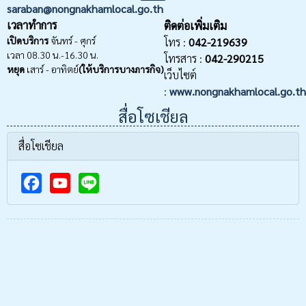
saraban@nongnakhamlocal.go.th
เวลาทำการ
ติดต่อเพิ่มเติม
เปิดบริการ
จันทร์ - ศุกร์
โทร :
042-219639
เวลา 08.30 น.-16.30 น.
โทรสาร :
042-290215
หยุด
เสาร์ - อาทิตย์
(ให้บริการบางภารกิจ)
เว็บไซต์
:
www.nongnakhamlocal.go.th
สื่อโซเชียล
สื่อโซเชียล
F
Y
a
o
c
u
e
T
b
u
o
b