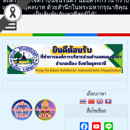
"สถิตในดวงใจตราบนิจนิรันดร์ น้อมศิระกราน กราบ
แทบพระยุคลบาท ด้วยสำนึกในพระมหากรุณาธิคุณ
เป็นล้นพ้นอันหาที่สุดมิได้"
เลือกภาษา
สื่อโซเชียล