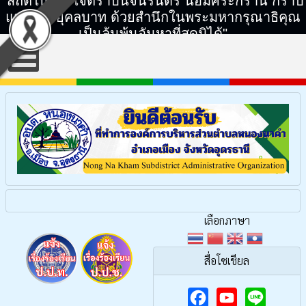
"สถิตในดวงใจตราบนิจนิรันดร์ น้อมศิระกราน กราบ
แทบพระยุคลบาท ด้วยสำนึกในพระมหากรุณาธิคุณ
เป็นล้นพ้นอันหาที่สุดมิได้"
เลือกภาษา
สื่อโซเชียล