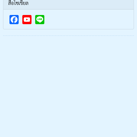
สื่อโซเชียล
F
Y
a
o
c
u
e
T
b
u
o
b
o
e
k