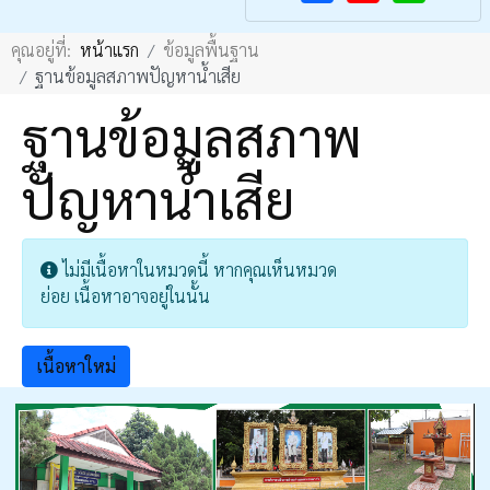
F
Y
คุณอยู่ที่:
หน้าแรก
ข้อมูลพื้นฐาน
a
o
ฐานข้อมูลสภาพปัญหาน้ำเสีย
c
u
ฐานข้อมูลสภาพ
e
T
b
u
ปัญหาน้ำเสีย
o
b
o
e
k
แสดง #
Info
ไม่มีเนื้อหาในหมวดนี้ หากคุณเห็นหมวด
ย่อย เนื้อหาอาจอยู่ในนั้น
เนื้อหาใหม่