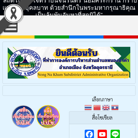
"สถิตในดวงใจตราบนิจนิรันดร์ น้อมศิระกราน กราบ
แทบพระยุคลบาท ด้วยสำนึกในพระมหากรุณาธิคุณ
เป็นล้นพ้นอันหาที่สุดมิได้"
เลือกภาษา
สื่อโซเชียล