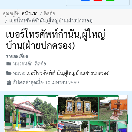
F
Y
คุณอยู่ที่:
หน้าแรก
ติดต่อ
a
o
เบอร์โทรศัพท์กำนัน,ผู้ใหญ่บ้าน(ฝ่ายปกครอง)
c
u
เบอร์โทรศัพท์กำนัน,ผู้ใหญ่
e
T
b
u
บ้าน(ฝ่ายปกครอง)
o
b
รายละเอียด
o
e
หมวดหลัก:
ติดต่อ
k
หมวด:
เบอร์โทรศัพท์กำนัน,ผู้ใหญ่บ้าน(ฝ่ายปกครอง)
อัปเดตล่าสุดเมื่อ: 10 เมษายน 2569