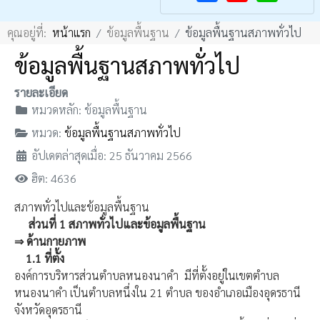
F
Y
คุณอยู่ที่:
หน้าแรก
ข้อมูลพื้นฐาน
ข้อมูลพื้นฐานสภาพทั่วไป
a
o
c
u
ข้อมูลพื้นฐานสภาพทั่วไป
e
T
รายละเอียด
b
u
หมวดหลัก:
ข้อมูลพื้นฐาน
o
b
หมวด:
ข้อมูลพื้นฐานสภาพทั่วไป
o
e
อัปเดตล่าสุดเมื่อ: 25 ธันวาคม 2566
k
ฮิต: 4636
สภาพทั่วไปและข้อมูลพื้นฐาน
ส่วนที่
1
สภาพทั่วไปและข้อมูลพื้นฐาน
⇒
ด้านกายภาพ
1.1
ที่ตั้ง
องค์การบริหารส่วนตำบลหนองนาคำ มีที่ตั้งอยู่ในเขตตำบล
หนองนาคำ เป็นตำบลหนึ่งใน 21 ตำบล ของอำเภอเมืองอุดรธานี
จังหวัดอุดรธานี