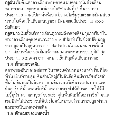
ฤดูฝน
เริ่มตั้งแต่กลางเดือนพฤษภาคม ฝนตกมากในช่วงเดือน
พฤษภาคม – ตุลาคม แต่อาจเกิด“ช่วงฝนทิ้ง” ซึ่งอาจนาน
ประมาณ ๑ – ๒ สัปดาห์หรือบางปีอาจเกิดขึ้นรุนแรงและมีฝนน้อย
นานนับเดือน ในเดือนกรกฎาคม มีฝนตกเฉลี่ยประมาณ ๙๐๐
มิลลิเมตร
ฤดูหนาว
เริ่มตั้งแต่กลางเดือนตุลาคมถึงกลางเดือนกุมภาพันธ์ ใน
ช่วงกลางเดือนตุลาคมนานราว ๑-๒ สัปดาห์ เป็นช่วงเปลี่ยนฤดู
จากฤดูฝนเป็นฤดูหนาว อากาศแปรปรวนไม่แน่นอน อาจเริ่มมี
อากาศเย็นหรืออาจยังมีฝนฟ้าคะนอง อากาศหนาวอุณภูมิต่ำสุด
ประมาณ ๑๕ องศา อากาศหนาวเย็นที่สุดคือ เดือนมกราคม
1.4
ลักษณะของดิน
สภาพของดินขององค์การบริหารส่วนตำบลหนองนาคำ พื้นที่โดย
ทั่วไปเป็นที่ราบลุ่ม ดินส่วนใหญ่เป็นดินลึก ดินมีการเรียงตัวสลับ
ชั้นกัน ดินบนเป็นดินทรายปนดินร่วนหรือดินร่วนปนทรายและ
ดินลูกรัง สีน้ำตาลหรือสีน้ำตาลปนเทา ทำให้ดินระบายน้ำได้ดี
ไม่อุ้มน้ำ ความสมบูรณ์ของแร่ธาตุในพื้นดินมีน้อยมากซึ่งลักษณะ
เช่นนี้ทำให้ประชาชนใช้ประโยชน์เหมาะแก่การเพาะปลูก ทำนา
และอาจเป็นแหล่งทำเกลือ
1.5
ลักษณะของแหล่งน้ำ