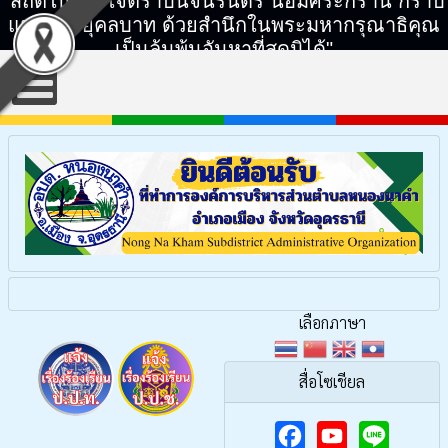
"สถิตในดวงใจตราบนิจนิรันดร์ น้อมศิระกราน กราบ
แทบพระยุคลบาท ด้วยสำนึกในพระมหากรุณาธิคุณ
เป็นล้นพ้นอันหาที่สุดมิได้"
เลือกภาษา
สื่อโซเชียล