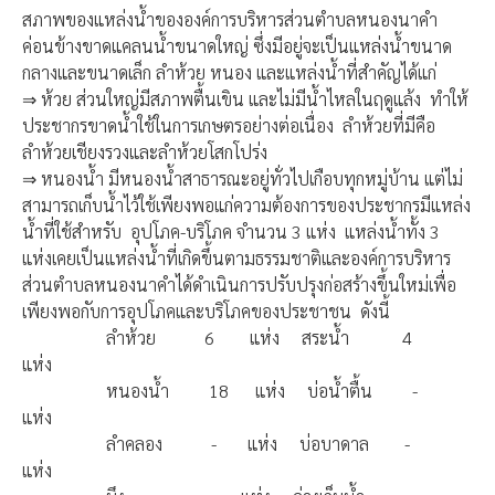
สภาพของแหล่งน้ำขององค์การบริหารส่วนตำบลหนองนาคำ
ค่อนข้างขาดแคลนน้ำขนาดใหญ่ ซึ่งมีอยู่จะเป็นแหล่งน้ำขนาด
กลางและขนาดเล็ก ลำห้วย หนอง และแหล่งน้ำที่สำคัญได้แก่
⇒ ห้วย ส่วนใหญ่มีสภาพตื้นเขิน และไม่มีน้ำไหลในฤดูแล้ง ทำให้
ประชากรขาดน้ำใช้ในการเกษตรอย่างต่อเนื่อง ลำห้วยที่มีคือ
ลำห้วยเชียงรวงและลำห้วยโสกโปร่ง
⇒ หนองน้ำ มีหนองน้ำสาธารณะอยู่ทั่วไปเกือบทุกหมู่บ้าน แต่ไม่
สามารถเก็บน้ำไว้ใช้เพียงพอแก่ความต้องการของประชากรมีแหล่ง
น้ำที่ใช้สำหรับ อุปโภค-บริโภค จำนวน 3 แห่ง แหล่งน้ำทั้ง 3
แห่งเคยเป็นแหล่งน้ำที่เกิดขึ้นตามธรรมชาติและองค์การบริหาร
ส่วนตำบลหนองนาคำได้ดำเนินการปรับปรุงก่อสร้างขึ้นใหม่เพื่อ
เพียงพอกับการอุปโภคและบริโภคของประชาชน ดังนี้
ลำห้วย 6 แห่ง สระน้ำ 4
แห่ง
หนองน้ำ 18 แห่ง บ่อน้ำตื้น -
แห่ง
ลำคลอง - แห่ง บ่อบาดาล -
แห่ง