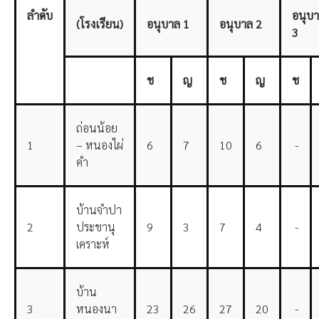
ลำดับ
อนุบ
(
โรงเรียน)
อนุบาล
1
อนุบาล
2
3
ช
ญ
ช
ญ
ช
ถ่อนน้อย
1
– หนองไผ่
6
7
10
6
-
คำ
บ้านจำปา
2
ประชานุ
9
3
7
4
-
เคราะห์
บ้าน
3
หนองนา
23
26
27
20
-