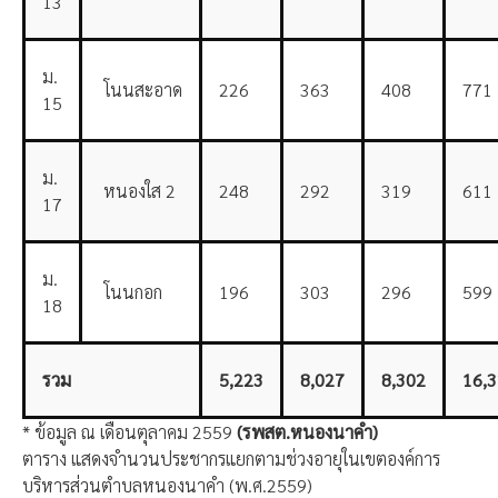
13
ม.
โนนสะอาด
226
363
408
771
15
ม.
หนองใส 2
248
292
319
611
17
ม.
โนนกอก
196
303
296
599
18
รวม
5,223
8,027
8,302
16,
* ข้อมูล ณ เดือนตุลาคม 2559
(
รพสต.หนองนาคำ)
ตาราง แสดงจํานวนประชากรแยกตามช่วงอายุในเขตองค์การ
บริหารส่วนตำบลหนองนาคำ (พ.ศ.2559)