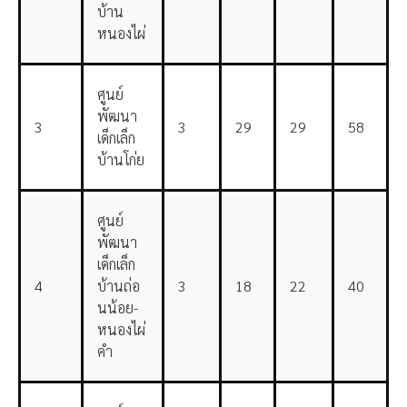
บ้าน
หนองไผ่
ศูนย์
พัฒนา
3
3
29
29
58
เด็กเล็ก
บ้านโก่ย
ศูนย์
พัฒนา
เด็กเล็ก
4
บ้านถ่อ
3
18
22
40
นน้อย-
หนองไผ่
คำ