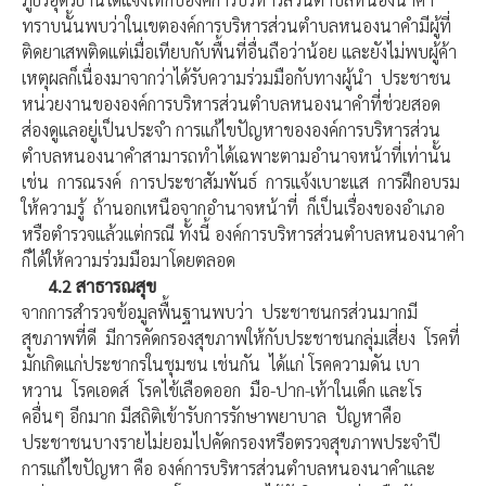
ทราบนั้นพบว่าในเขตองค์การบริหารส่วนตำบลหนองนาคำมีผู้ที่
ติดยาเสพติดแต่เมื่อเทียบกับพื้นที่อื่นถือว่าน้อย และยังไม่พบผู้ค้า
เหตุผลก็เนื่องมาจากว่าได้รับความร่วมมือกับทางผู้นำ ประชาชน
หน่วยงานขององค์การบริหารส่วนตำบลหนองนาคำที่ช่วยสอด
ส่องดูแลอยู่เป็นประจำ การแก้ไขปัญหาขององค์การบริหารส่วน
ตำบลหนองนาคำสามารถทำได้เฉพาะตามอำนาจหน้าที่เท่านั้น
เช่น การณรงค์ การประชาสัมพันธ์ การแจ้งเบาะแส การฝึกอบรม
ให้ความรู้ ถ้านอกเหนือจากอำนาจหน้าที่ ก็เป็นเรื่องของอำเภอ
หรือตำรวจแล้วแต่กรณี ทั้งนี้ องค์การบริหารส่วนตำบลหนองนาคำ
ก็ได้ให้ความร่วมมือมาโดยตลอด
4.2
สาธารณสุข
จากการสำรวจข้อมูลพื้นฐานพบว่า ประชาชนกรส่วนมากมี
สุขภาพที่ดี มีการคัดกรองสุขภาพให้กับประชาชนกลุ่มเสี่ยง โรคที่
มักเกิดแก่ประชากรในชุมชน เช่นกัน ได้แก่ โรคความดัน เบา
หวาน โรคเอดส์ โรคไข้เลือดออก มือ-ปาก-เท้าในเด็ก และโร
คอื่นๆ อีกมาก มีสถิติเข้ารับการรักษาพยาบาล ปัญหาคือ
ประชาชนบางรายไม่ยอมไปคัดกรองหรือตรวจสุขภาพประจำปี
การแก้ไขปัญหา คือ องค์การบริหารส่วนตำบลหนองนาคำและ