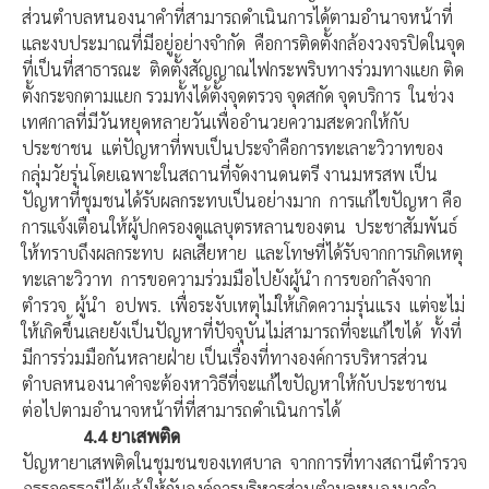
ส่วนตำบลหนองนาคำที่สามารถดำเนินการได้ตามอำนาจหน้าที่
และงบประมาณที่มีอยู่อย่างจำกัด คือการติดตั้งกล้องวงจรปิดในจุด
ที่เป็นที่สาธารณะ ติดตั้งสัญญาณไฟกระพริบทางร่วมทางแยก ติด
ตั้งกระจกตามแยก รวมทั้งได้ตั้งจุดตรวจ จุดสกัด จุดบริการ ในช่วง
เทศกาลที่มีวันหยุดหลายวันเพื่ออำนวยความสะดวกให้กับ
ประชาชน แต่ปัญหาที่พบเป็นประจำคือการทะเลาะวิวาทของ
กลุ่มวัยรุ่นโดยเฉพาะในสถานที่จัดงานดนตรี งานมหรสพ เป็น
ปัญหาที่ชุมชนได้รับผลกระทบเป็นอย่างมาก การแก้ไขปัญหา คือ
การแจ้งเตือนให้ผู้ปกครองดูแลบุตรหลานของตน ประชาสัมพันธ์
ให้ทราบถึงผลกระทบ ผลเสียหาย และโทษที่ได้รับจากการเกิดเหตุ
ทะเลาะวิวาท การขอความร่วมมือไปยังผู้นำ การขอกำลังจาก
ตำรวจ ผู้นำ อปพร. เพื่อระงับเหตุไม่ให้เกิดความรุ่นแรง แต่จะไม่
ให้เกิดขึ้นเลยยังเป็นปัญหาที่ปัจจุบันไม่สามารถที่จะแก้ไขได้ ทั้งที่
มีการร่วมมือกันหลายฝ่าย เป็นเรื่องที่ทางองค์การบริหารส่วน
ตำบลหนองนาคำจะต้องหาวิธีที่จะแก้ไขปัญหาให้กับประชาชน
ต่อไปตามอำนาจหน้าที่ที่สามารถดำเนินการได้
4.4
ยาเสพติด
ปัญหายาเสพติดในชุมชนของเทศบาล จากการที่ทางสถานีตำรวจ
ภูธรอุดรธานีได้แจ้งให้กับองค์การบริหารส่วนตำบลหนองนาคำ