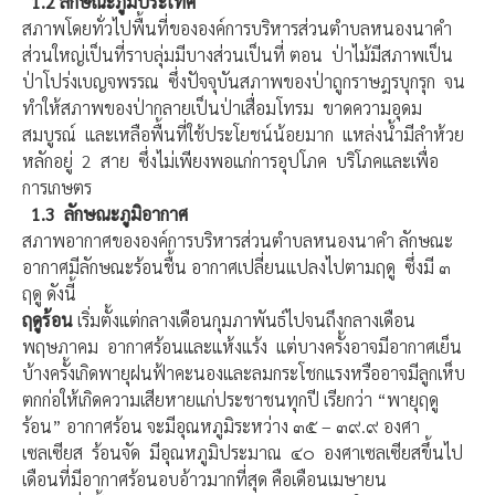
1.2
ลักษณะภูมิประเทศ
สภาพโดยทั่วไปพื้นที่ขององค์การบริหารส่วนตำบลหนองนาคำ
ส่วนใหญ่เป็นที่ราบลุ่มมีบางส่วนเป็นที่ ตอน ป่าไม้มีสภาพเป็น
ป่าโปร่งเบญจพรรณ ซึ่งปัจจุบันสภาพของป่าถูกราษฎรบุกรุก จน
ทำให้สภาพของป่ากลายเป็นป่าเสื่อมโทรม ขาดความอุดม
สมบูรณ์ และเหลือพื้นที่ใช้ประโยชน์น้อยมาก แหล่งน้ำมีลำห้วย
หลักอยู่ 2 สาย ซึ่งไม่เพียงพอแก่การอุปโภค บริโภคและเพื่อ
การเกษตร
1.3
ลักษณะภูมิอากาศ
สภาพอากาศขององค์การบริหารส่วนตำบลหนองนาคำ ลักษณะ
อากาศมีลักษณะร้อนชื้น อากาศเปลี่ยนแปลงไปตามฤดู ซึ่งมี ๓
ฤดู ดังนี้
ฤดูร้อน
เริ่มตั้งแต่กลางเดือนกุมภาพันธ์ไปจนถึงกลางเดือน
พฤษภาคม อากาศร้อนและแห้งแร้ง แต่บางครั้งอาจมีอากาศเย็น
บ้างครั้งเกิดพายุฝนฟ้าคะนองและลมกระโชกแรงหรืออาจมีลูกเห็บ
ตกก่อให้เกิดความเสียหายแก่ประชาชนทุกปี เรียกว่า “พายุฤดู
ร้อน” อากาศร้อน จะมีอุณหภูมิระหว่าง ๓๕ – ๓๙.๙ องศา
เซลเซียส ร้อนจัด มีอุณหภูมิประมาณ ๔๐ องศาเซลเซียสขึ้นไป
เดือนที่มีอากาศร้อนอบอ้าวมากที่สุด คือเดือนเมษายน