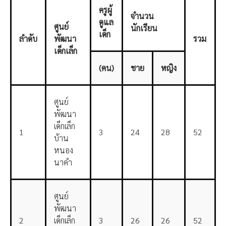
ครูผู้
จำนวน
ดูแล
ศูนย์
นักเรียน
เด็ก
ลำดับ
พัฒนา
รวม
เด็กเล็ก
(
คน)
ชาย
หญิง
ศูนย์
พัฒนา
เด็กเล็ก
1
3
24
28
52
บ้าน
หนอง
นาคำ
ศูนย์
พัฒนา
2
เด็กเล็ก
3
26
26
52