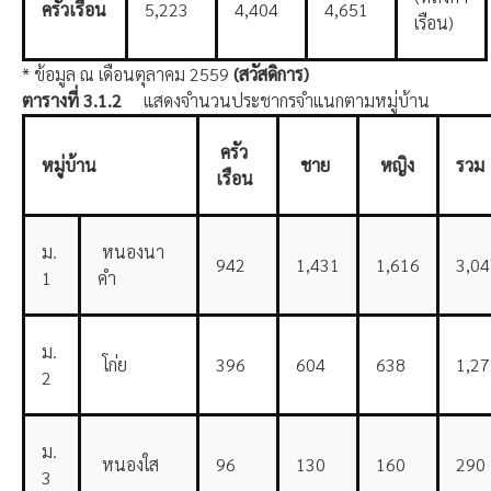
ครัวเรือน
5,223
4,404
4,651
เรือน)
* ข้อมูล ณ เดือนตุลาคม 2559
(
สวัสดิการ)
ตารางที่
3.1.2
แสดงจำนวนประชากรจำแนกตามหมู่บ้าน
ครัว
หมู่บ้าน
ชาย
หญิง
รวม
เรือน
ม.
หนองนา
942
1,431
1,616
3,04
1
คำ
ม.
โก่ย
396
604
638
1,27
2
ม.
หนองใส
96
130
160
290
3