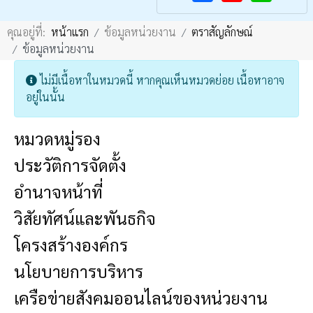
F
Y
คุณอยู่ที่:
หน้าแรก
ข้อมูลหน่วยงาน
ตราสัญลักษณ์
a
o
ข้อมูลหน่วยงาน
c
u
e
T
Info
ไม่มีเนื้อหาในหมวดนี้ หากคุณเห็นหมวดย่อย เนื้อหาอาจ
b
u
อยู่ในนั้น
o
b
หมวดหมู่รอง
o
e
k
ประวัติการจัดตั้ง
อำนาจหน้าที่
วิสัยทัศน์และพันธกิจ
โครงสร้างองค์กร
นโยบายการบริหาร
เครือข่ายสังคมออนไลน์ของหน่วยงาน