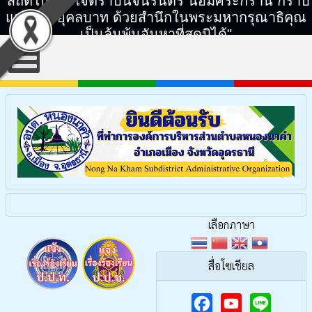
"สถิตในดวงใจตราบนิจนิรันดร์ น้อมศิระกราน กราบ
แทบพระยุคลบาท ด้วยสำนึกในพระมหากรุณาธิคุณ
เป็นล้นพ้นอันหาที่สุดมิได้"
เลือกภาษา
สื่อโซเชียล