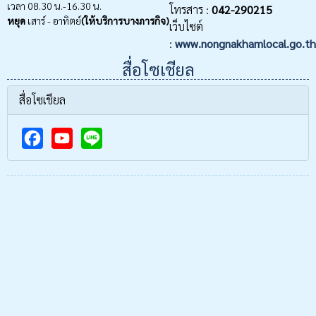
เวลา 08.30 น.-16.30 น.
โทรสาร :
042-290215
หยุด
เสาร์ - อาทิตย์
(ให้บริการบางภารกิจ)
เว็บไซต์
:
www.nongnakhamlocal.go.th
สื่อโซเชียล
สื่อโซเชียล
F
Y
a
o
c
u
e
T
b
u
o
b
o
e
k