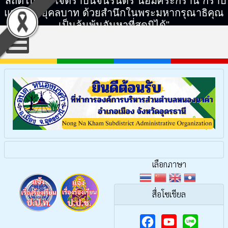
"สถิตในดวงใจตราบนิจนิรันดร์ น้อมศิระกราน กราบ
แทบพระยุคลบาท ด้วยสำนึกในพระมหากรุณาธิคุณ
เป็นล้นพ้นอันหาที่สุดมิได้"
เลือกภาษา
สื่อโซเชียล