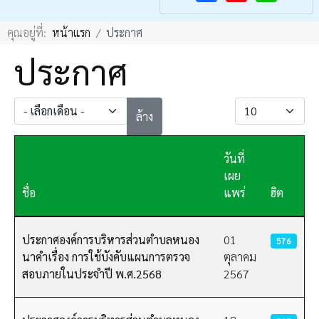
F
Y
คุณอยู่ที่:
หน้าแรก
ประกาศ
a
o
c
u
ประกาศ
e
T
b
u
- เลือกเดือน -
แสดง #
ล้าง
o
b
o
e
วันที่
k
เผย
ชื่อ
แพร่
ฮิต
เนื้อหา
ประกาศองค์การบริหารส่วนตำบลหนอง
01
576
นาคำเรื่อง การใช้บังคับแผนการตรวจ
ตุลาคม
สอบภายในประจำปี พ.ศ.2568
2567