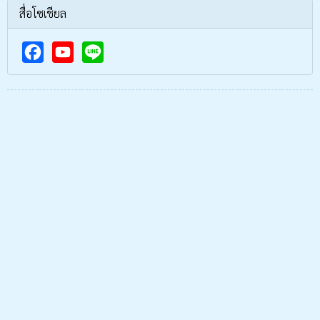
สื่อโซเชียล
F
Y
a
o
c
u
e
T
b
u
o
b
o
e
k