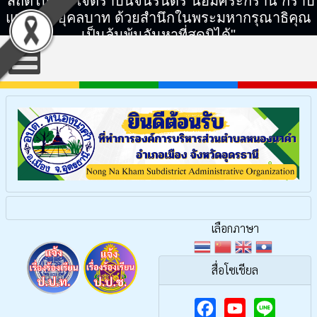
"สถิตในดวงใจตราบนิจนิรันดร์ น้อมศิระกราน กราบ
แทบพระยุคลบาท ด้วยสำนึกในพระมหากรุณาธิคุณ
เป็นล้นพ้นอันหาที่สุดมิได้"
เลือกภาษา
สื่อโซเชียล