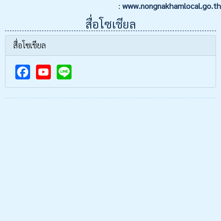
:
www.nongnakhamlocal.go.th
สื่อโซเชียล
สื่อโซเชียล
F
Y
a
o
c
u
e
T
b
u
o
b
o
e
k