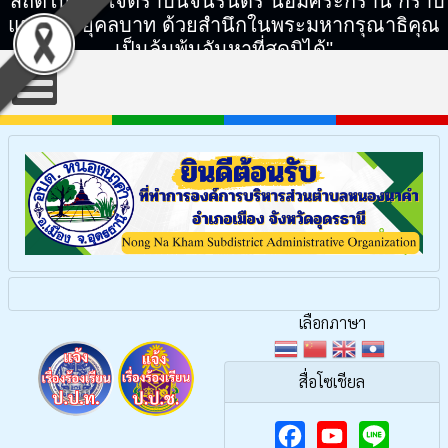
"สถิตในดวงใจตราบนิจนิรันดร์ น้อมศิระกราน กราบ
แทบพระยุคลบาท ด้วยสำนึกในพระมหากรุณาธิคุณ
เป็นล้นพ้นอันหาที่สุดมิได้"
เลือกภาษา
สื่อโซเชียล