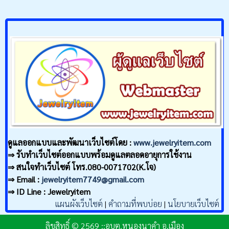
ดูแลออกแบบและพัฒนาเว็บไซต์โดย :
www.jewelryitem.com
⇒ รับทำเว็บไซต์ออกแบบพร้อมดูแลตลอดอายุการใช้งาน
⇒ สนใจทำเว็บไซต์ โทร.080-0071702(K.โจ)
⇒ Email :
jewelryitem7749@gmail.com
⇒ ID Line : Jewelryitem
แผนผังเว็บไซต์
|
คำถามที่พบบ่อย
|
นโยบายเว็บไซต์
ลิขสิทธิ์ © 2569 ::อบต.หนองนาคำ อ.เมือง