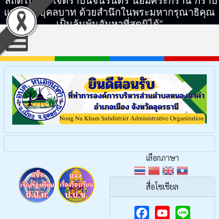
"สถิตในดวงใจตราบนิจนิรันดร์ น้อมศิระกราน กราบ
แทบพระยุคลบาท ด้วยสำนึกในพระมหากรุณาธิคุณ
เป็นล้นพ้นอันหาที่สุดมิได้"
เลือกภาษา
สื่อโซเชียล