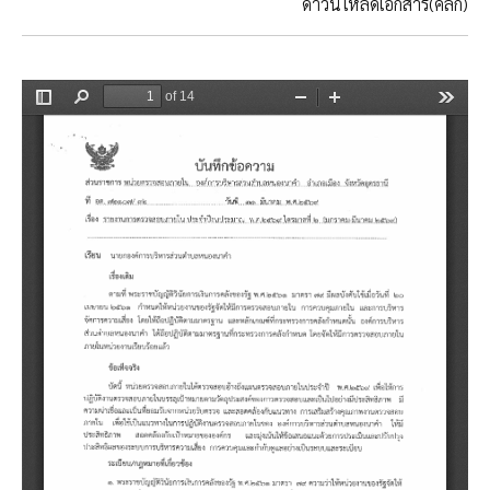
ดาวน์โหลดเอกสาร(คลิ๊ก)