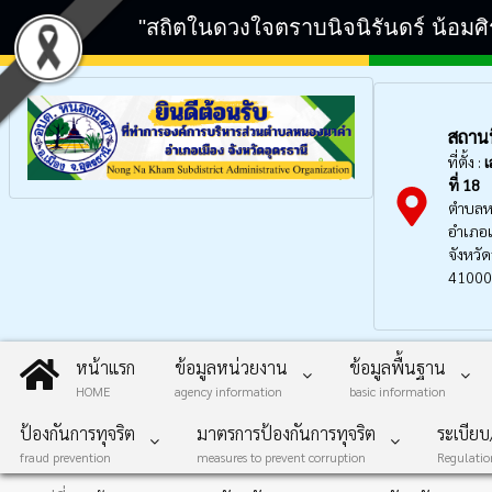
"สถิตในดวงใจตราบนิจนิรันดร์ น้อมศ
สถานที
ที่ตั้ง :
เ
ที่ 18
ตำบลห
อำเภอเ
จังหวัด
41000
หน้าแรก
ข้อมูลหน่วยงาน
ข้อมูลพื้นฐาน
HOME
agency information
basic information
ป้องกันการทุจริต
มาตรการป้องกันการทุจริต
ระเบีย
fraud prevention
measures to prevent corruption
Regulati