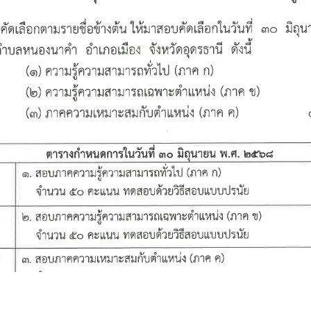
กาศผลสอบคัดเลือกบุคคลเข้าเป็นพนักงานจ้าง (ประกาศ ณ 3 กรกฎาคม 2568)
ำเรื่อง รับสมัคร สรรหาบุคคลทั่วไปเพื่อบรรจุและแต่งตั้งเป็นพนักงานจ้าง 