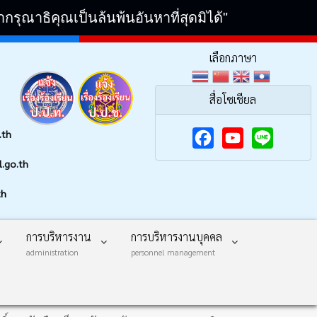
ณาธิคุณเป็นล้นพ้นอันหาที่สุดมิได้"
เลือกภาษา
สื่อโซเชียล
.th
F
Y
.go.th
a
o
th
c
u
e
T
การบริหารงาน
การบริหารงานบุคคล
b
u
administration
personnel management
o
b
o
e
k