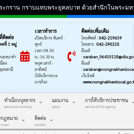
ิระกราน กราบแทบพระยุคลบาท ด้วยสำนึกในพระมหากรุ
เวลาทำการ
ติดต่อเพิ่มเติม
่ติดต่อ
เปิดบริการ จันทร์ -
โทรศัพท์ :
042-219639
ลขที่
1 หมู่
ศุกร์
โทรสาร :
042-290215
เวลา 08.30
อีเมล์
นองนาคำ
น.-16.30 น.
:
saraban_06410118@dla.go
มือง
หยุด เสาร์ -
อีเมล์
อุดรธานี
อาทิตย์
:
saraban@nongnakhamlocal
(ให้บริการบาง
เว็บไซต์
ภารกิจ)
:
www.nongnakhamlocal.go.
ทำเนียบบุคลากร
แผนงาน
การให้บริการประชาชน
personnel directory
plans
service of the agency
บ/กฎหมาย
ติดต่อ
on/Law
contact