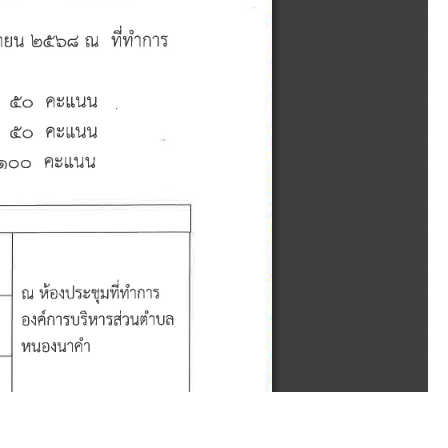
(ประกาศ ณ 28 พฤษภาคม 2568)