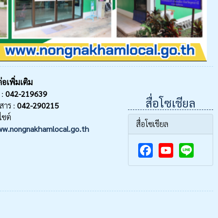
่อเพิ่มเติม
 :
042-219639
สื่อโซเชียล
สาร :
042-290215
ไซต์
สื่อโซเชียล
w.nongnakhamlocal.go.th
F
Y
a
o
c
u
e
T