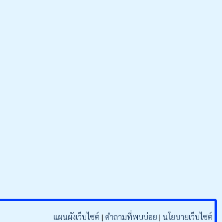
b
u
o
b
o
e
k
แผนผังเว็บไซต์
|
คำถามที่พบบ่อย
|
นโยบายเว็บไซต์