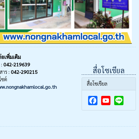
่อเพิ่มเติม
 :
042-219639
สื่อโซเชียล
สาร :
042-290215
ไซต์
สื่อโซเชียล
w.nongnakhamlocal.go.th
F
Y
a
o
c
u
e
T