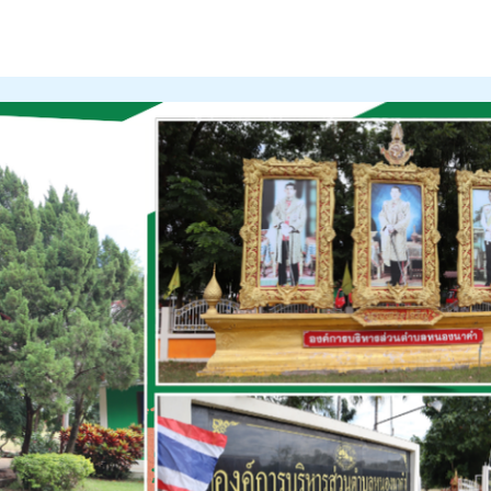
รมและความโปร่งใสขององค์การบริหารส่วนตำบลหนองนาคำ ประจำปีงบประมาณ 
ะความโปร่งใสในการดำเนินงานของหน่วยงานภาครัฐ ITA ประจำปี พ.ศ.2566