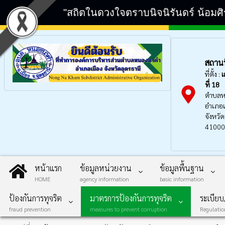
"สถิตในดวงใจตราบนิจนิรันดร์ น้อมศ
สถานที
ที่ตั้ง :
เ
ที่ 18
ตำบลห
อำเภอเ
จังหวัด
41000
หน้าแรก
ข้อมูลหน่วยงาน
ข้อมูลพื้นฐาน
HOME
agency information
basic information
ป้องกันการทุจริต
มาตรการป้องกันการทุจริต
ระเบีย
fraud prevention
measures to prevent corruption
Regulati