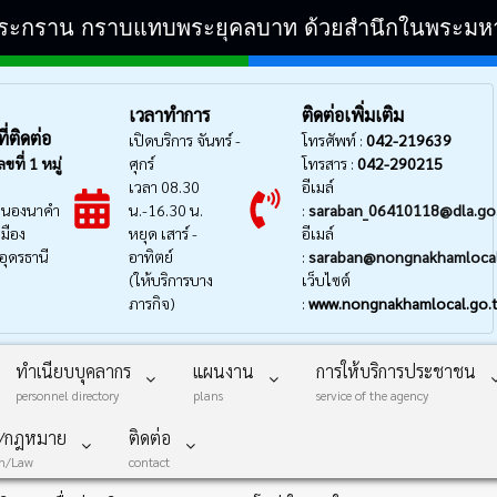
ิระกราน กราบแทบพระยุคลบาท ด้วยสำนึกในพระมหากรุ
เวลาทำการ
ติดต่อเพิ่มเติม
่ติดต่อ
เปิดบริการ จันทร์ -
โทรศัพท์ :
042-219639
ลขที่
1 หมู่
ศุกร์
โทรสาร :
042-290215
เวลา 08.30
อีเมล์
นองนาคำ
น.-16.30 น.
:
saraban_06410118@dla.go
มือง
หยุด เสาร์ -
อีเมล์
อุดรธานี
อาทิตย์
:
saraban@nongnakhamlocal
(ให้บริการบาง
เว็บไซต์
ภารกิจ)
:
www.nongnakhamlocal.go.
ทำเนียบบุคลากร
แผนงาน
การให้บริการประชาชน
personnel directory
plans
service of the agency
บ/กฎหมาย
ติดต่อ
on/Law
contact