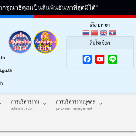
ณาธิคุณเป็นล้นพ้นอันหาที่สุดมิได้"
เลือกภาษา
สื่อโซเชียล
.th
F
Y
.go.th
a
o
th
c
u
e
T
การบริหารงาน
การบริหารงานบุคคล
b
u
administration
personnel management
o
b
o
e
k