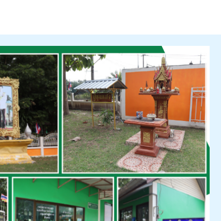
พ.ศ.2566