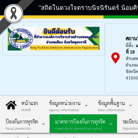
"สถิตในดวงใจตราบนิจนิรันดร์ น้อมศ
สถานที
ที่ตั้ง :
เ
ที่ 18
ตำบลห
อำเภอเ
จังหวัด
41000
หน้าแรก
ข้อมูลหน่วยงาน
ข้อมูลพื้นฐาน
HOME
agency information
basic information
ป้องกันการทุจริต
มาตรการป้องกันการทุจริต
ระเบีย
fraud prevention
measures to prevent corruption
Regulati