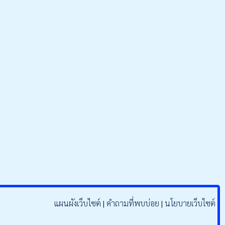
o
b
o
e
k
แผนผังเว็บไซต์
|
คำถามที่พบบ่อย
|
นโยบายเว็บไซต์