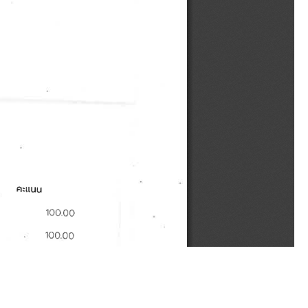
พ.ศ.2566