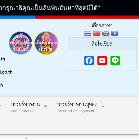
ณาธิคุณเป็นล้นพ้นอันหาที่สุดมิได้"
เลือกภาษา
สื่อโซเชียล
.th
F
Y
.go.th
a
o
th
c
u
e
T
การบริหารงาน
การบริหารงานบุคคล
b
u
administration
personnel management
o
b
o
e
k