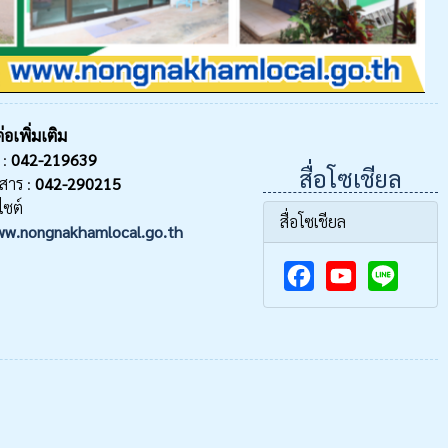
่อเพิ่มเติม
 :
042-219639
สื่อโซเชียล
สาร :
042-290215
ไซต์
สื่อโซเชียล
w.nongnakhamlocal.go.th
F
Y
a
o
c
u
e
T
b
u