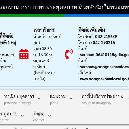
ิระกราน กราบแทบพระยุคลบาท ด้วยสำนึกในพระมหากรุ
เวลาทำการ
ติดต่อเพิ่มเติม
่ติดต่อ
เปิดบริการ จันทร์ -
โทรศัพท์ :
042-219639
ลขที่
1 หมู่
ศุกร์
โทรสาร :
042-290215
เวลา 08.30
อีเมล์
นองนาคำ
น.-16.30 น.
:
saraban_06410118@dla.go
มือง
หยุด เสาร์ -
อีเมล์
อุดรธานี
อาทิตย์
:
saraban@nongnakhamlocal
(ให้บริการบาง
เว็บไซต์
ภารกิจ)
:
www.nongnakhamlocal.go.
ทำเนียบบุคลากร
แผนงาน
การให้บริการประชาชน
personnel directory
plans
service of the agency
บ/กฎหมาย
ติดต่อ
on/Law
contact