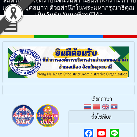
"สถิตในดวงใจตราบนิจนิรันดร์ น้อมศิระกราน กราบ
แทบพระยุคลบาท ด้วยสำนึกในพระมหากรุณาธิคุณ
เป็นล้นพ้นอันหาที่สุดมิได้"
เลือกภาษา
สื่อโซเชียล