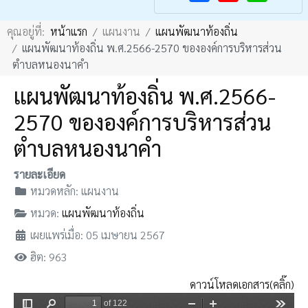
F
Y
คุณอยู่ที่:
หน้าแรก
แผนงาน
แผนพัฒนาท้องถิ่น
a
o
เเผนพัฒนาท้องถิ่น พ.ศ.2566-2570 ขององค์การบริหารส่วน
c
u
ตำบลหนองนาคำ
e
T
เเผนพัฒนาท้องถิ่น พ.ศ.2566-
b
u
2570 ขององค์การบริหารส่วน
o
b
o
e
ตำบลหนองนาคำ
k
รายละเอียด
หมวดหลัก:
แผนงาน
หมวด:
แผนพัฒนาท้องถิ่น
เผยแพร่เมื่อ: 05 เมษายน 2567
ฮิต: 963
ดาวน์โหลดเอกสาร(คลิ๊ก)