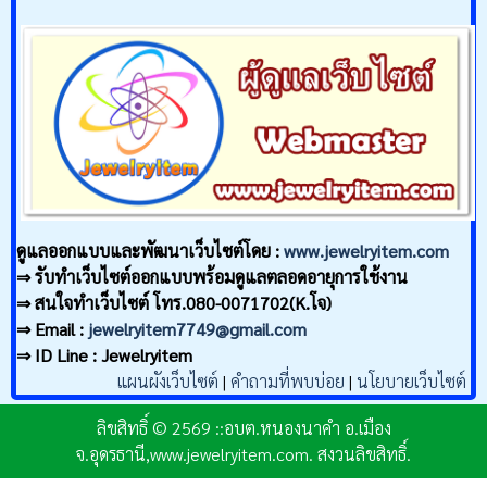
ดูแลออกแบบและพัฒนาเว็บไซต์โดย :
www.jewelryitem.com
⇒ รับทำเว็บไซต์ออกแบบพร้อมดูแลตลอดอายุการใช้งาน
⇒ สนใจทำเว็บไซต์ โทร.080-0071702(K.โจ)
⇒ Email :
jewelryitem7749@gmail.com
⇒ ID Line : Jewelryitem
แผนผังเว็บไซต์
|
คำถามที่พบบ่อย
|
นโยบายเว็บไซต์
ลิขสิทธิ์ © 2569 ::อบต.หนองนาคำ อ.เมือง
จ.อุดรธานี,www.jewelryitem.com. สงวนลิขสิทธิ์.