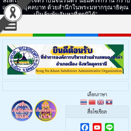
"สถิตในดวงใจตราบนิจนิรันดร์ น้อมศิระกราน กราบ
แทบพระยุคลบาท ด้วยสำนึกในพระมหากรุณาธิคุณ
เป็นล้นพ้นอันหาที่สุดมิได้"
เลือกภาษา
สื่อโซเชียล