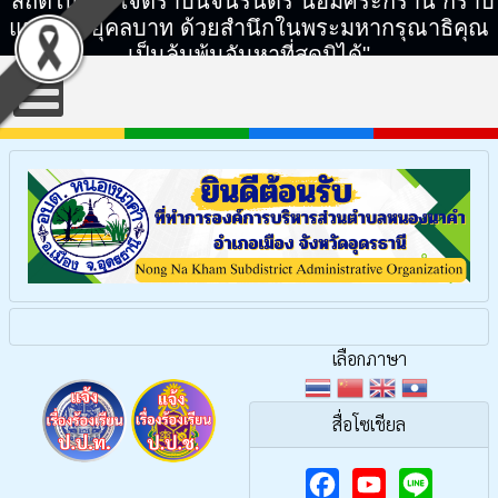
"สถิตในดวงใจตราบนิจนิรันดร์ น้อมศิระกราน กราบ
แทบพระยุคลบาท ด้วยสำนึกในพระมหากรุณาธิคุณ
เป็นล้นพ้นอันหาที่สุดมิได้"
เลือกภาษา
สื่อโซเชียล