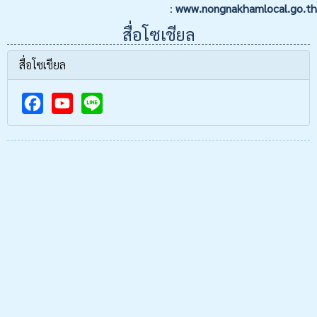
:
www.nongnakhamlocal.go.th
สื่อโซเชียล
สื่อโซเชียล
F
Y
a
o
c
u
e
T
b
u
o
b
o
e
k