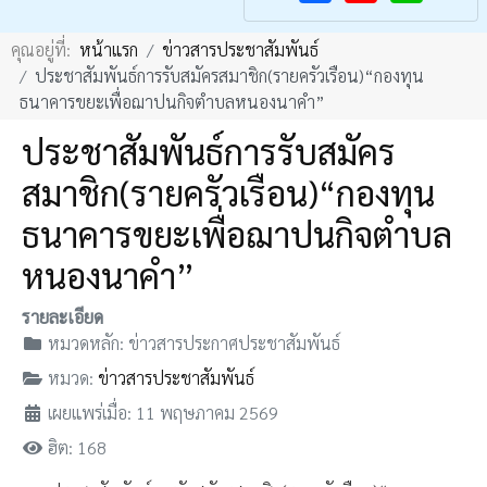
F
Y
คุณอยู่ที่:
หน้าแรก
ข่าวสารประชาสัมพันธ์
a
o
ประชาสัมพันธ์การรับสมัครสมาชิก(รายครัวเรือน)“กองทุน
c
u
ธนาคารขยะเพื่อฌาปนกิจตำบลหนองนาคำ”
e
T
ประชาสัมพันธ์การรับสมัคร
b
u
สมาชิก(รายครัวเรือน)“กองทุน
o
b
o
e
ธนาคารขยะเพื่อฌาปนกิจตำบล
k
หนองนาคำ”
รายละเอียด
หมวดหลัก:
ข่าวสารประกาศประชาสัมพันธ์
หมวด:
ข่าวสารประชาสัมพันธ์
เผยแพร่เมื่อ: 11 พฤษภาคม 2569
ฮิต: 168