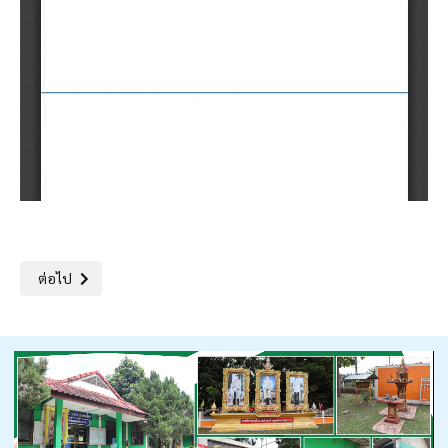
เนื้อหาถัดไป: องค์การบริหารส่วนตำบลหนองนาคำ อำเภอเมือง จังหวัดอ
ต่อไป