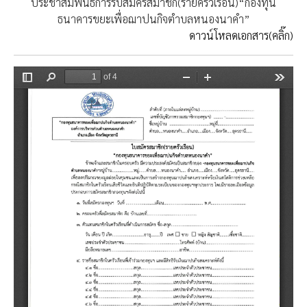
ประชาสัมพันธ์การรับสมัครสมาชิก(รายครัวเรือน)“กองทุน
ธนาคารขยะเพื่อฌาปนกิจตำบลหนองนาคำ”
ดาวน์โหลดเอกสาร(คลิ๊ก)