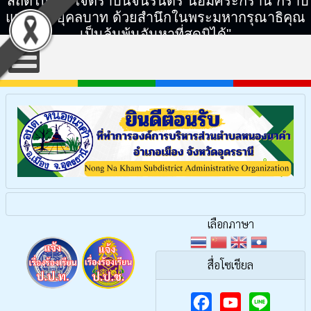
"สถิตในดวงใจตราบนิจนิรันดร์ น้อมศิระกราน กราบ
แทบพระยุคลบาท ด้วยสำนึกในพระมหากรุณาธิคุณ
เป็นล้นพ้นอันหาที่สุดมิได้"
เลือกภาษา
สื่อโซเชียล