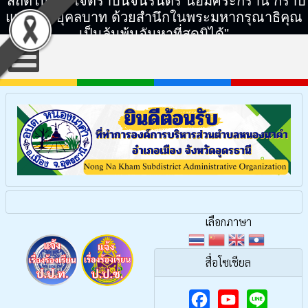
"สถิตในดวงใจตราบนิจนิรันดร์ น้อมศิระกราน กราบ
แทบพระยุคลบาท ด้วยสำนึกในพระมหากรุณาธิคุณ
เป็นล้นพ้นอันหาที่สุดมิได้"
เลือกภาษา
สื่อโซเชียล