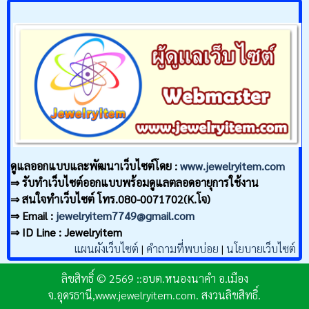
ดูแลออกแบบและพัฒนาเว็บไซต์โดย :
www.jewelryitem.com
⇒ รับทำเว็บไซต์ออกแบบพร้อมดูแลตลอดอายุการใช้งาน
⇒ สนใจทำเว็บไซต์ โทร.080-0071702(K.โจ)
⇒ Email :
jewelryitem7749@gmail.com
⇒ ID Line : Jewelryitem
แผนผังเว็บไซต์
|
คำถามที่พบบ่อย
|
นโยบายเว็บไซต์
ลิขสิทธิ์ © 2569 ::อบต.หนองนาคำ อ.เมือง
จ.อุดรธานี,www.jewelryitem.com. สงวนลิขสิทธิ์.