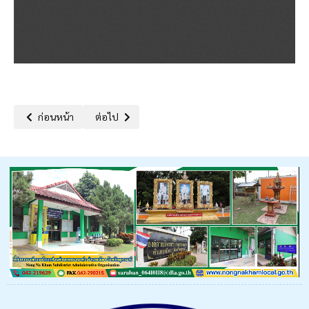
เนื้อหาก่อนหน้า: รายงานโครงการซักซ้อมแผนป้องกันระงับอัคคีภัยในศูน
เนื้อหาถัดไป: รายงานกิจกรรมถังขยะเปียกลดโลกร้อน (ศูนย
ก่อนหน้า
ต่อไป