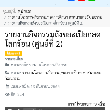
F
Y
คุณอยู่ที่:
หน้าแรก
a
o
รายงานโครงการ/กิจกรรม/กองการศึกษา ศาสนาและวัฒนธรรม
c
u
รายงานกิจกรรมถังขยะเปียกลดโลกร้อน (ศูนย์ที่ 2)
e
T
รายงานกิจกรรมถังขยะเปียกลด
b
u
โลกร้อน (ศูนย์ที่ 2)
o
b
o
e
ไม่เผยแพร่
k
รายละเอียด
หมวดหลัก:
รายงานโครงการ/กิจกรรม
หมวด:
รายงานโครงการ/กิจกรรม/กองการศึกษา ศาสนาและ
วัฒนธรรม
เผยแพร่เมื่อ: 13 กันยายน 2565
ฮิต: 224
ดาวน์โหลดเอกสาร(คลิ๊ก)