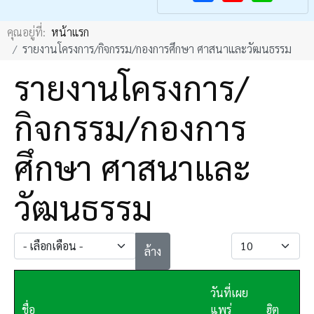
F
Y
คุณอยู่ที่:
หน้าแรก
a
o
รายงานโครงการ/กิจกรรม/กองการศึกษา ศาสนาและวัฒนธรรม
c
u
รายงานโครงการ/
e
T
b
u
กิจกรรม/กองการ
o
b
o
e
ศึกษา ศาสนาและ
k
วัฒนธรรม
- เลือกเดือน -
แสดง #
ล้าง
วันที่เผย
ชื่อ
แพร่
ฮิต