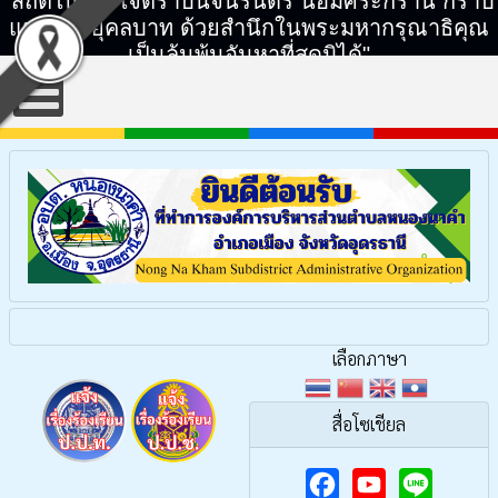
"สถิตในดวงใจตราบนิจนิรันดร์ น้อมศิระกราน กราบ
แทบพระยุคลบาท ด้วยสำนึกในพระมหากรุณาธิคุณ
เป็นล้นพ้นอันหาที่สุดมิได้"
เลือกภาษา
สื่อโซเชียล