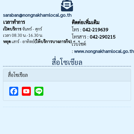
saraban@nongnakhamlocal.go.th
เวลาทำการ
ติดต่อเพิ่มเติม
เปิดบริการ
จันทร์ - ศุกร์
โทร :
042-219639
เวลา 08.30 น.-16.30 น.
โทรสาร :
042-290215
หยุด
เสาร์ - อาทิตย์
(ให้บริการบางภารกิจ)
เว็บไซต์
:
www.nongnakhamlocal.go.th
สื่อโซเชียล
สื่อโซเชียล
F
Y
a
o
c
u
e
T