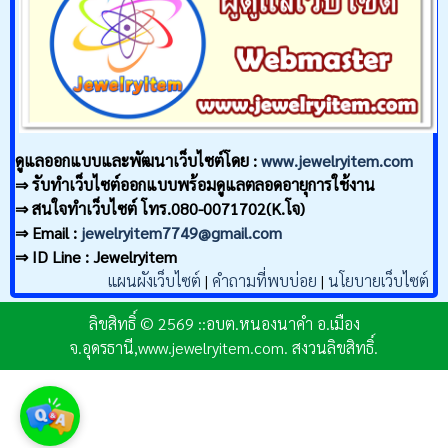
ดูแลออกแบบและพัฒนาเว็บไซต์โดย :
www.jewelryitem.com
⇒ รับทำเว็บไซต์ออกแบบพร้อมดูแลตลอดอายุการใช้งาน
⇒ สนใจทำเว็บไซต์ โทร.080-0071702(K.โจ)
⇒ Email :
jewelryitem7749@gmail.com
⇒ ID Line : Jewelryitem
แผนผังเว็บไซต์
|
คำถามที่พบบ่อย
|
นโยบายเว็บไซต์
ลิขสิทธิ์ © 2569 ::อบต.หนองนาคำ อ.เมือง
จ.อุดรธานี,www.jewelryitem.com. สงวนลิขสิทธิ์.