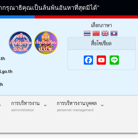
ณาธิคุณเป็นล้นพ้นอันหาที่สุดมิได้"
เลือกภาษา
สื่อโซเชียล
.th
F
Y
.go.th
a
o
th
c
u
e
T
การบริหารงาน
การบริหารงานบุคคล
b
u
administration
personnel management
o
b
o
e
k