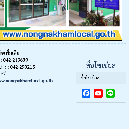
่อเพิ่มเติม
 :
042-219639
สื่อโซเชียล
สาร :
042-290215
ไซต์
สื่อโซเชียล
w.nongnakhamlocal.go.th
F
Y
a
o
c
u
e
T