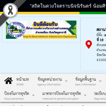
"สถิตในดวงใจตราบนิจนิรันดร์ น้อมศ
สถานที
ที่ตั้ง :
เ
ที่ 18
ตำบลห
อำเภอเ
จังหวัด
41000
หน้าแรก
ข้อมูลหน่วยงาน
ข้อมูลพื้นฐาน
HOME
agency information
basic information
ป้องกันการทุจริต
มาตรการป้องกันการทุจริต
ระเบีย
fraud prevention
measures to prevent corruption
Regulati