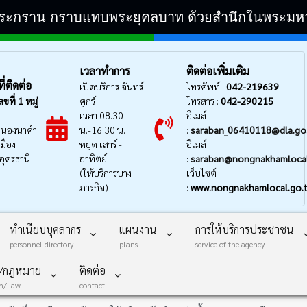
ิระกราน กราบแทบพระยุคลบาท ด้วยสำนึกในพระมหากรุ
เวลาทำการ
ติดต่อเพิ่มเติม
่ติดต่อ
เปิดบริการ จันทร์ -
โทรศัพท์ :
042-219639
ลขที่
1 หมู่
ศุกร์
โทรสาร :
042-290215
เวลา 08.30
อีเมล์
นองนาคำ
น.-16.30 น.
:
saraban_06410118@dla.go
มือง
หยุด เสาร์ -
อีเมล์
อุดรธานี
อาทิตย์
:
saraban@nongnakhamlocal
(ให้บริการบาง
เว็บไซต์
ภารกิจ)
:
www.nongnakhamlocal.go.
ทำเนียบบุคลากร
แผนงาน
การให้บริการประชาชน
personnel directory
plans
service of the agency
บ/กฎหมาย
ติดต่อ
on/Law
contact