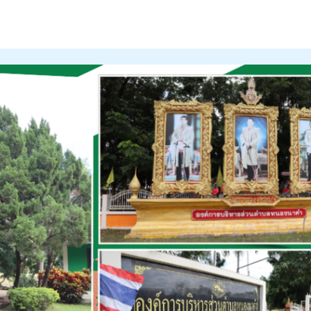
ะค่าน้ำประปาของเดือนมกราคม 2566
้บริการรับชำระค่าน้ำประปาของเดือนมกราคม 2566