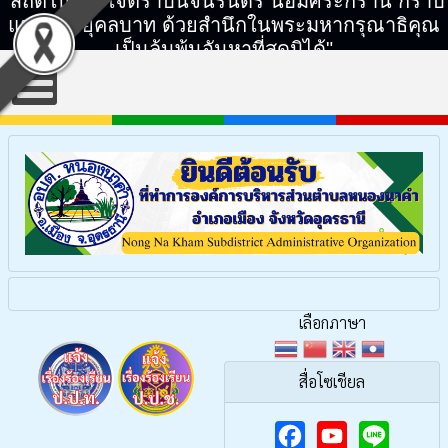
"สถิตในดวงใจตราบนิจนิรันดร์ น้อมศิระกราน กราบ
แทบพระยุคลบาท ด้วยสำนึกในพระมหากรุณาธิคุณ
เป็นล้นพ้นอันหาที่สุดมิได้"
เลือกภาษา
สื่อโซเชียล