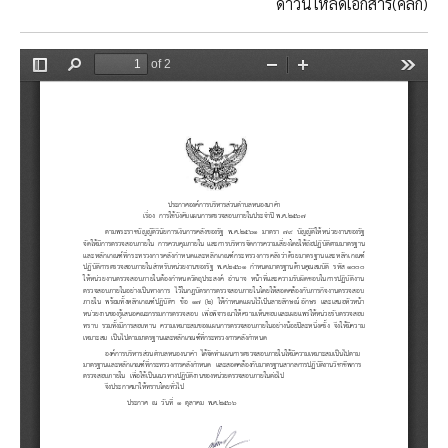
ดาวน์โหลดเอกสาร(คลิ๊ก)