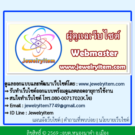
ดูแลออกแบบและพัฒนาเว็บไซต์โดย :
www.jewelryitem.com
⇒ รับทำเว็บไซต์ออกแบบพร้อมดูแลตลอดอายุการใช้งาน
⇒ สนใจทำเว็บไซต์ โทร.080-0071702(K.โจ)
⇒ Email :
jewelryitem7749@gmail.com
⇒ ID Line : Jewelryitem
แผนผังเว็บไซต์
|
คำถามที่พบบ่อย
|
นโยบายเว็บไซต์
ลิขสิทธิ์ © 2569 ::อบต.หนองนาคำ อ.เมือง