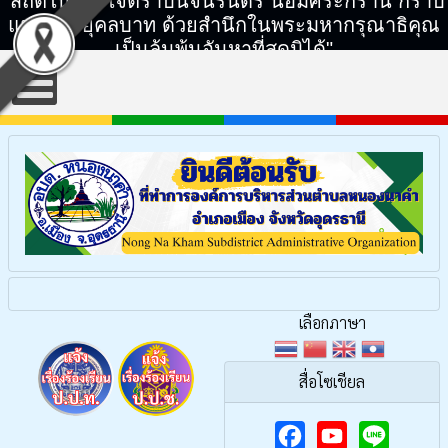
"สถิตในดวงใจตราบนิจนิรันดร์ น้อมศิระกราน กราบ
แทบพระยุคลบาท ด้วยสำนึกในพระมหากรุณาธิคุณ
เป็นล้นพ้นอันหาที่สุดมิได้"
เลือกภาษา
สื่อโซเชียล