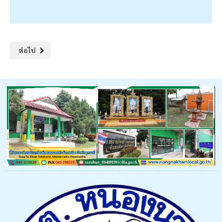
เนื้อหาถัดไป: แบบฟอร์มลงทะเบียนขอรับถังขยะและบริการจัดเก็บขยะมู
ต่อไป