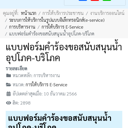
F
Y
คุณอยู่ที่:
หน้าแรก
การให้บริการประชาชน
งานบริการออนไลน์
a
o
ระบบการให้บริการในรูปแบบอิเล็กทรอนิกส์(e-service)
c
u
การบริหารงาน
การให้บริการ E-Service
e
T
แบบฟอร์มคำร้องขอสนับสนุนน้ำอุปโภค-บริโภค
b
u
แบบฟอร์มคำร้องขอสนับสนุนน้ำ
o
b
อุปโภค-บริโภค
o
e
k
รายละเอียด
หมวดหลัก:
การบริหารงาน
หมวด:
การให้บริการ E-Service
อัปเดตล่าสุดเมื่อ: 10 ธันวาคม 2566
ฮิต: 2898