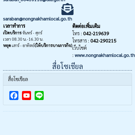
saraban@nongnakhamlocal.go.th
เวลาทำการ
ติดต่อเพิ่มเติม
เปิดบริการ
จันทร์ - ศุกร์
โทร :
042-219639
เวลา 08.30 น.-16.30 น.
โทรสาร :
042-290215
หยุด
เสาร์ - อาทิตย์
(ให้บริการบางภารกิจ)
เว็บไซต์
:
www.nongnakhamlocal.go.th
สื่อโซเชียล
สื่อโซเชียล
F
Y
a
o
c
u
e
T