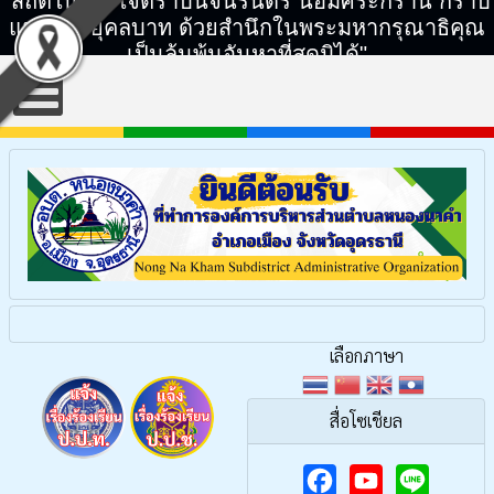
"สถิตในดวงใจตราบนิจนิรันดร์ น้อมศิระกราน กราบ
แทบพระยุคลบาท ด้วยสำนึกในพระมหากรุณาธิคุณ
เป็นล้นพ้นอันหาที่สุดมิได้"
เลือกภาษา
สื่อโซเชียล