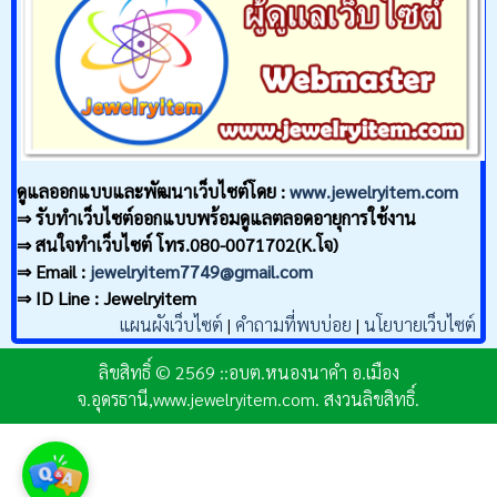
ดูแลออกแบบและพัฒนาเว็บไซต์โดย :
www.jewelryitem.com
⇒ รับทำเว็บไซต์ออกแบบพร้อมดูแลตลอดอายุการใช้งาน
⇒ สนใจทำเว็บไซต์ โทร.080-0071702(K.โจ)
⇒ Email :
jewelryitem7749@gmail.com
⇒ ID Line : Jewelryitem
แผนผังเว็บไซต์
|
คำถามที่พบบ่อย
|
นโยบายเว็บไซต์
ลิขสิทธิ์ © 2569 ::อบต.หนองนาคำ อ.เมือง
จ.อุดรธานี,www.jewelryitem.com. สงวนลิขสิทธิ์.