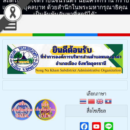
"สถิตในดวงใจตราบนิจนิรันดร์ น้อมศิระกราน กราบ
แทบพระยุคลบาท ด้วยสำนึกในพระมหากรุณาธิคุณ
เป็นล้นพ้นอันหาที่สุดมิได้"
เลือกภาษา
สื่อโซเชียล