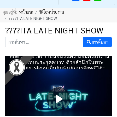
F
Y
คุณอยู่ที่:
หน้าแรก
วิดีโอหน่วยงาน
a
o
????️ITA LATE NIGHT SHOW
c
u
????️ITA LATE NIGHT SHOW
e
T
b
u
การค้นหา
o
b
o
e
k