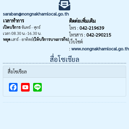
saraban@nongnakhamlocal.go.th
เวลาทำการ
ติดต่อเพิ่มเติม
เปิดบริการ
จันทร์ - ศุกร์
โทร :
042-219639
เวลา 08.30 น.-16.30 น.
โทรสาร :
042-290215
หยุด
เสาร์ - อาทิตย์
(ให้บริการบางภารกิจ)
เว็บไซต์
:
www.nongnakhamlocal.go.th
สื่อโซเชียล
สื่อโซเชียล
F
Y
a
o
c
u
e
T