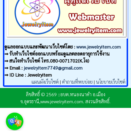
ดูแลออกแบบและพัฒนาเว็บไซต์โดย :
www.jewelryitem.com
⇒ รับทำเว็บไซต์ออกแบบพร้อมดูแลตลอดอายุการใช้งาน
⇒ สนใจทำเว็บไซต์ โทร.080-0071702(K.โจ)
⇒ Email :
jewelryitem7749@gmail.com
⇒ ID Line : Jewelryitem
แผนผังเว็บไซต์
|
คำถามที่พบบ่อย
|
นโยบายเว็บไซต์
ลิขสิทธิ์ © 2569 ::อบต.หนองนาคำ อ.เมือง
จ.อุดรธานี,www.jewelryitem.com. สงวนลิขสิทธิ์.