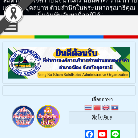
"สถิตในดวงใจตราบนิจนิรันดร์ น้อมศิระกราน กราบ
แทบพระยุคลบาท ด้วยสำนึกในพระมหากรุณาธิคุณ
เป็นล้นพ้นอันหาที่สุดมิได้"
เลือกภาษา
สื่อโซเชียล