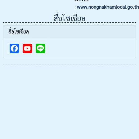
:
www.nongnakhamlocal.go.th
สื่อโซเชียล
สื่อโซเชียล
F
Y
a
o
c
u
e
T
b
u
o
b
o
e
k