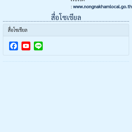
:
www.nongnakhamlocal.go.th
สื่อโซเชียล
สื่อโซเชียล
F
Y
a
o
c
u
e
T
b
u
o
b
o
e
k