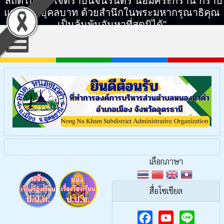
"สถิตในดวงใจตราบนิจนิรันดร์ น้อมศิระกราน กราบ
แทบพระยุคลบาท ด้วยสำนึกในพระมหากรุณาธิคุณ
เป็นล้นพ้นอันหาที่สุดมิได้"
เลือกภาษา
สื่อโซเชียล