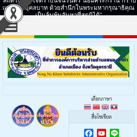
"สถิตในดวงใจตราบนิจนิรันดร์ น้อมศิระกราน กราบ
แทบพระยุคลบาท ด้วยสำนึกในพระมหากรุณาธิคุณ
เป็นล้นพ้นอันหาที่สุดมิได้"
เลือกภาษา
สื่อโซเชียล