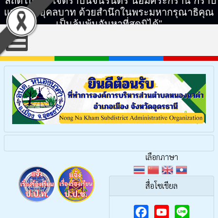
"สถิตในดวงใจตราบนิจนิรันดร์ น้อมศิระกราน กราบ
แทบพระยุคลบาท ด้วยสำนึกในพระมหากรุณาธิคุณ
เป็นล้นพ้นอันหาที่สุดมิได้"
เลือกภาษา
สื่อโซเชียล