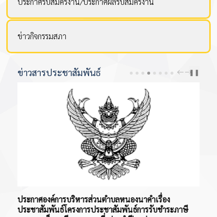
ประกาศรับสมัครงาน/ประกาศผลรับสมัครงาน
ข่าวกิจกรรมสภา
ข่าวสารประชาสัมพันธ์
PREV
NEXT
❚❚
ขั้นตอนการแจ้งเรื่องร้องเรียนผ่าน LINE
ปร
ี
ประ
วันอังคาร, 31 มีนาคม 2569 15:03