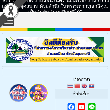
"สถิตในดวงใจตราบนิจนิรันดร์ น้อมศิระกราน กราบ
แทบพระยุคลบาท ด้วยสำนึกในพระมหากรุณาธิคุณ
เป็นล้นพ้นอันหาที่สุดมิได้"
เลือกภาษา
สื่อโซเชียล