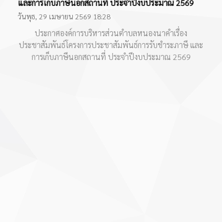
9
การ
ปร
วัน
 และ
ปร
9
กา