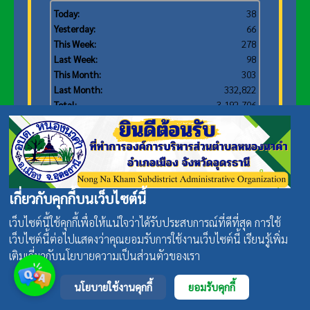
Today:
38
Yesterday:
66
This Week:
278
Last Week:
98
This Month:
303
Last Month:
332,822
Total:
3,192,706
เกี่ยวกับคุกกี้บนเว็บไซต์นี้
Facebook Fanpage หน่วยงาน
เว็บไซต์นี้ใช้คุกกี้เพื่อให้แน่ใจว่าได้รับประสบการณ์ที่ดีที่สุด การใช้
เยี่ยมชมข้อมูลข่าวสาร,กิจกรรมหน่วยงาน
เว็บไซต์นี้ต่อไปแสดงว่าคุณยอมรับการใช้งานเว็บไซต์นี้ เรียนรู้เพิ่ม
facebook fanpage หน่วยงาน
เติมเกี่ยวกับนโยบายความเป็นส่วนตัวของเรา
นโยบายใช้งานคุกกี้
ยอมรับคุกกี้